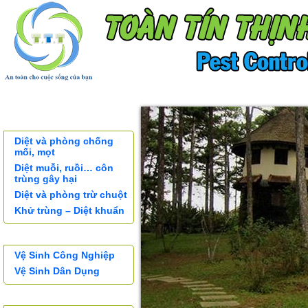
TRANG CHỦ
KHÁCH HÀNG
SƠ ĐỒ TỔ C
XỬ LÝ CÔN TRÙNG
Diệt và phòng chống
mối, mọt
Diệt muỗi, ruồi… côn
trùng gây hại
Diệt và phòng trừ chuột
Khử trùng – Diệt khuẩn
DỊCH VỤ VỆ SINH
Vệ Sinh Công Nghiệp
Vệ Sinh Dân Dụng
SẢN PHẨM