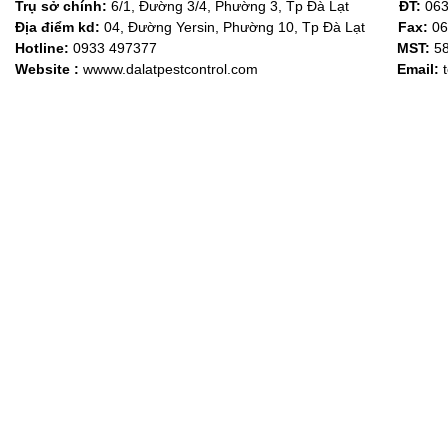
Trụ sở chính:
6/1, Đường 3/4, Phường 3, Tp Đà Lạt
ĐT:
063
Địa điểm kd:
04, Đường Yersin, Phường 10, Tp Đà Lạt
Fax:
06
Hotline:
0933 497377
MST:
5
Website :
wwww.dalatpestcontrol.com
Email: