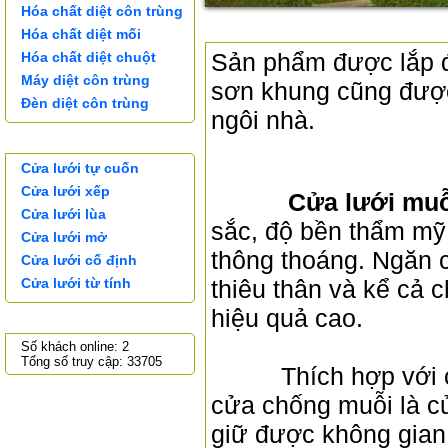
Hóa chất diệt côn trùng
CỬA LƯỚI LÙA
Hóa chất diệt mối
Sản phẩm được lắp đặ
Hóa chất diệt chuột
Máy diệt côn trùng
sơn khung cũng được 
Đèn diệt côn trùng
ngôi nhà.
CỬA LƯỚI
Cửa lưới tự cuốn
Cửa lưới xếp
Cửa lưới muỗi l
Cửa lưới lùa
sắc, độ bền thẩm mỹ 
Cửa lưới mở
thông thoáng. Ngăn c
Cửa lưới cố định
Cửa lưới từ tính
thiêu thân và kể cả c
hiệu quả cao.
THỐNG KÊ TRUY CẬP
Số khách online: 2
Tổng số truy cập: 33705
Thích hợp với căn 
cửa chống muỗi là cử
giữ được không gian