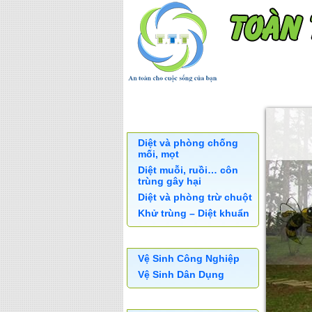
TRANG CHỦ
KHÁCH H
XỬ LÝ CÔN TRÙNG
Diệt và phòng chống
mối, mọt
Diệt muỗi, ruồi… côn
trùng gây hại
Diệt và phòng trừ chuột
Khử trùng – Diệt khuẩn
DỊCH VỤ VỆ SINH
Vệ Sinh Công Nghiệp
Vệ Sinh Dân Dụng
SẢN PHẨM