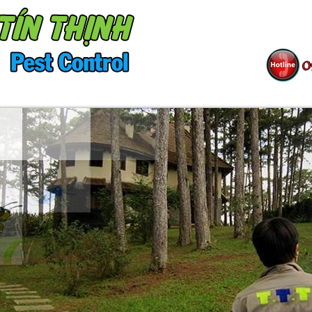
ÀNG
SƠ ĐỒ TỔ CHỨC
TIN TỨC
TUY