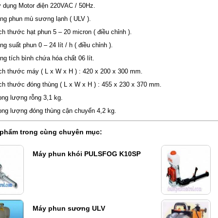
g Motor điện 220VAC / 50Hz.
hun mù sương lạnh ( ULV ).
ước hạt phun 5 – 20 micron ( điều chỉnh ).
ất phun 0 – 24 lít / h ( điều chỉnh ).
ích bình chứa hóa chất 06 lít.
hước máy ( L x W x H ) : 420 x 200 x 300 mm.
ước đóng thùng ( L x W x H ) : 455 x 230 x 370 mm.
lượng rỗng 3,1 kg.
lượng đóng thùng cận chuyển 4,2 kg.
 phẩm trong cùng chuyên mục:
Máy phun khói PULSFOG K10SP
Máy phun sương ULV