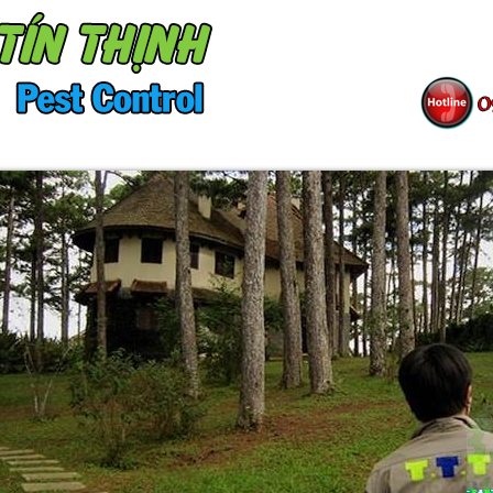
ÀNG
SƠ ĐỒ TỔ CHỨC
TIN TỨC
TUY