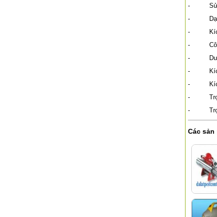
- Sử dụn
- Dạng p
- Kích th
- Công su
- Dung t
- Kích t
- Kích th
- Trọng 
- Trọng 
Các sản