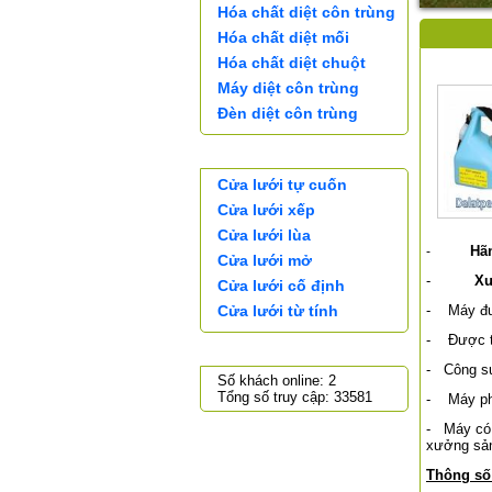
Hóa chất diệt côn trùng
Hóa chất diệt mối
Hóa chất diệt chuột
Máy diệt côn trùng
Đèn diệt côn trùng
CỬA LƯỚI
Cửa lưới tự cuốn
Cửa lưới xếp
Cửa lưới lùa
Hã
-
Cửa lưới mở
-
Xu
Cửa lưới cố định
Cửa lưới từ tính
- Máy đượ
- Được tr
THỐNG KÊ TRUY CẬP
- Công suấ
Số khách online: 2
Tổng số truy cập: 33581
- Máy phu
- Máy có 
xưởng sả
Thông số 