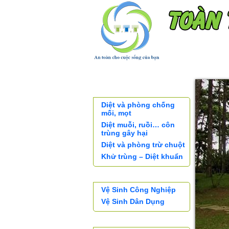
TRANG CHỦ
KHÁCH H
XỬ LÝ CÔN TRÙNG
Diệt và phòng chống
mối, mọt
Diệt muỗi, ruồi… côn
trùng gây hại
Diệt và phòng trừ chuột
Khử trùng – Diệt khuẩn
DỊCH VỤ VỆ SINH
Vệ Sinh Công Nghiệp
Vệ Sinh Dân Dụng
SẢN PHẨM