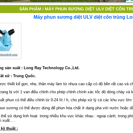
SẢN PHẨM /
MÁY PHUN SƯƠNG DIỆT ULV DIỆT CÔN TR
Máy phun sương diệt ULV diệt côn trùng L
ng s
ả
n xu
ấ
t : Long Ray Technology Co.,Ltd.
ất xứ : Trung Quốc.
c thiết kế gọn, nhẹ, thân máy làm từ nhựa cao cấp có độ bền rất cao và chị
ang bị với 1 van điều chỉnh cho phép chỉnh chính xác tốc độ dòng chảy và 
t phun có thể điều chỉnh từ 0-24 lít / h, cho phép xử lý cả các khu vực lớn
n sương có thể được dùng để phun hóa chất ở dạng pha với nước hoặc d
thể sử dụng linh hoạt trong nhiều khu vực khác nhau : ngoại cảnh, trong ph
n xuất….
kỹ thuật :