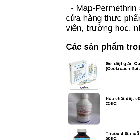
- Map-Permethrin 
cửa hàng thực phẩm
viện, trường học, n
Các sản phẩm tro
Gel diệt gián O
(Cockroach Bait
Hóa chất diệt 
25EC
Thuốc diệt muỗ
50EC