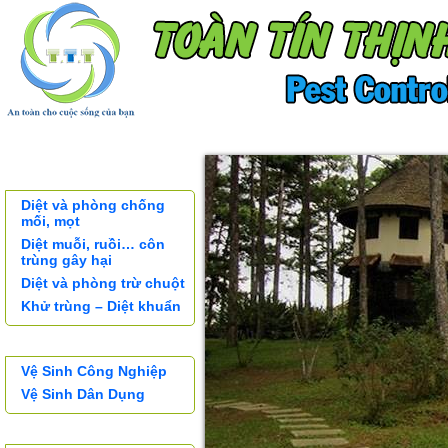
TRANG CHỦ
KHÁCH HÀNG
SƠ ĐỒ TỔ C
XỬ LÝ CÔN TRÙNG
Diệt và phòng chống
mối, mọt
Diệt muỗi, ruồi… côn
trùng gây hại
Diệt và phòng trừ chuột
Khử trùng – Diệt khuẩn
DỊCH VỤ VỆ SINH
Vệ Sinh Công Nghiệp
Vệ Sinh Dân Dụng
SẢN PHẨM