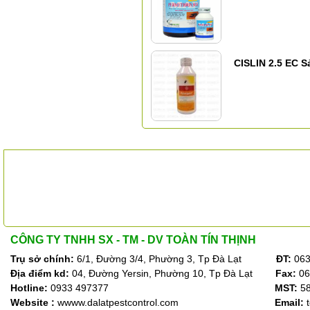
CISLIN 2.5 EC 
ĐỐI TÁC
CÔNG TY TNHH SX - TM - DV TOÀN TÍN THỊNH
Trụ sở chính:
6/1, Đường 3/4, Phường 3, Tp Đà Lạt
ĐT:
063
Địa điểm kd:
04, Đường Yersin, Phường 10, Tp Đà Lạt
Fax:
06
Hotline:
0933 497377
MST:
5
Website :
wwww.dalatpestcontrol.com
Email: