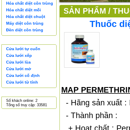
Hóa chất diệt côn trùng
SẢN PHẨM /
THU
Hóa chất diệt mối
Hóa chất diệt chuột
Thuốc di
Máy diệt côn trùng
Đèn diệt côn trùng
CỬA LƯỚI
Cửa lưới tự cuốn
Cửa lưới xếp
Cửa lưới lùa
Cửa lưới mở
Cửa lưới cố định
Cửa lưới từ tính
MAP PERMETHRIN
THỐNG KÊ TRUY CẬP
- Hãng sản xuất : H
Số khách online: 2
Tổng số truy cập: 33581
- Thành phần :
+ Hoạt chất : Permethr