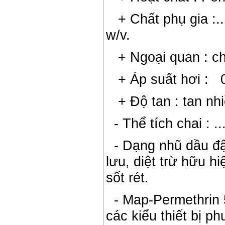
+ Chất phụ gia :........
w/v.
+ Ngoại quan : ch
+ Áp suất hơi : 0
+ Độ tan : tan nhi
- Thể tích chai : ........
- Dạng nhũ dầu đậ
lưu, diệt trừ hữu h
sốt rét.
- Map-Permethrin 5
các kiểu thiết bị p