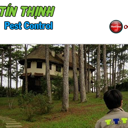
ÀNG
SƠ ĐỒ TỔ CHỨC
TIN TỨC
TUY