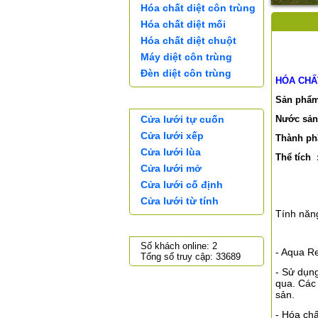
Hóa chất diệt côn trùng
Hóa chất diệt mối
Hóa chất diệt chuột
Máy diệt côn trùng
Đèn diệt côn trùng
HÓA CHẤ
CỬA LƯỚI
Sản phẩm
Cửa lưới tự cuốn
Nước sản 
Cửa lưới xếp
Thành phầ
Cửa lưới lùa
Thể tích :
Cửa lưới mở
Cửa lưới cố định
Cửa lưới từ tính
Tính năn
THỐNG KÊ TRUY CẬP
Số khách online: 2
-
Aqua R
Tổng số truy cập: 33689
- Sử dụng
qua. Các 
sản.
- Hóa chấ