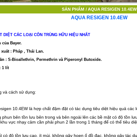
SẢN PHẨM /
AQUA RESIGEN 10.4EW
AQUA RESIGEN 10.4EW
T DIỆT CÁC LOẠI CÔN TRÙNG HỮU HIỆU NHẤT
 của Bayer.
xuất : Pháp , Thái Lan.
n : S-Bioallethrin, Permethrin và Piperonyl Butoxide.
 1 lít
g và cách sử dụng:
esigen 10.4EW
là hợp chất đậm đặt có tác dụng tiêu diệt hiệu quả các l
 phun bên tồn lưu bên trong và bên ngoài lên các bề mặt có độ tồn lư
khu vực nhạy cảm cần phải phun 2 lần trong 1 tháng để có thể tiêu
diệ
t có độ tồn lưu cao, ít mùi, không gây hoen ố đồ đạc, không gây tác d