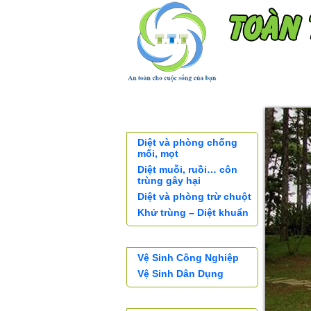
TRANG CHỦ
KHÁCH H
XỬ LÝ CÔN TRÙNG
Diệt và phòng chống
mối, mọt
Diệt muỗi, ruồi… côn
trùng gây hại
Diệt và phòng trừ chuột
Khử trùng – Diệt khuẩn
DỊCH VỤ VỆ SINH
Vệ Sinh Công Nghiệp
Vệ Sinh Dân Dụng
SẢN PHẨM