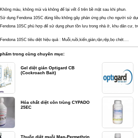
ng màu, không mùi và không để lại vết ố trên bề mặt sau khi phun.
dụng Fendona 10SC đúng liều không gây phản ứng phụ cho người sử dụ
dona 10SC phù hợp để sử dụng phun tồn lưu trong nhà ở, khu dân cư, tro
…
dona 10SC tiêu diệt hiệu quả : Muỗi,ruồi,kiến,gián,rận,rệp,bọ chét….
 phẩm trong cùng chuyên mục:
Gel diệt gián Optigard CB
(Cockroach Bait)
Hóa chất diệt côn trùng CYPADO
25EC
Thuốc diệt muỗi Map-Permethrin