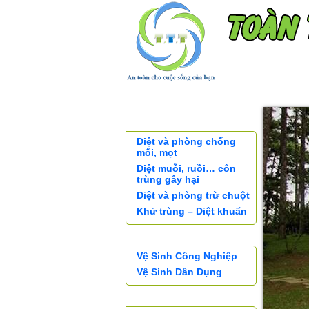
TRANG CHỦ
KHÁCH H
XỬ LÝ CÔN TRÙNG
Diệt và phòng chống
mối, mọt
Diệt muỗi, ruồi… côn
trùng gây hại
Diệt và phòng trừ chuột
Khử trùng – Diệt khuẩn
DỊCH VỤ VỆ SINH
Vệ Sinh Công Nghiệp
Vệ Sinh Dân Dụng
SẢN PHẨM