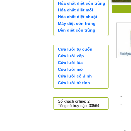
Hóa chất diệt côn trùng
Hóa chất diệt mối
Hóa chất diệt chuột
Máy diệt côn trùng
Đèn diệt côn trùng
CỬA LƯỚI
Cửa lưới tự cuốn
Cửa lưới xếp
Cửa lưới lùa
Cửa lưới mở
Cửa lưới cố định
Cửa lưới từ tính
THỐNG KÊ TRUY CẬP
- Chu
Số khách online: 2
- Hã
Tổng số truy cập: 33564
- Thể
- Ho
- Fen