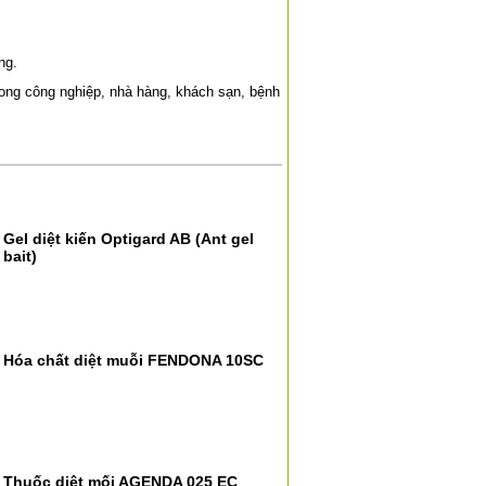
ng.
ng công nghiệp, nhà hàng, khách sạn, bệnh
Gel diệt kiến Optigard AB (Ant gel
bait)
Hóa chất diệt muỗi FENDONA 10SC
Thuốc diệt mối AGENDA 025 EC