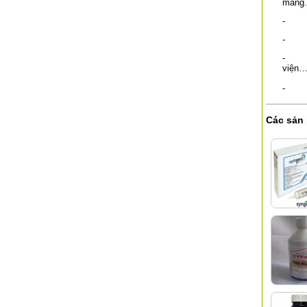
măng.
- Khô
- Sử 
- Fen
viện
- Fen
Các sản