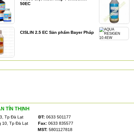
50EC
CISLIN 2.5 EC Sản phẩm Bayer Pháp
ÀN TÍN THỊNH
3, Tp Đà Lạt
ĐT:
0633 501177
 10, Tp Đà Lạt
Fax:
0633 835577
MST:
5801127818