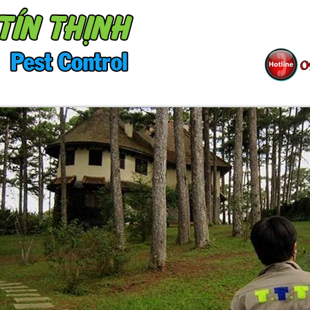
ÀNG
SƠ ĐỒ TỔ CHỨC
TIN TỨC
TUY