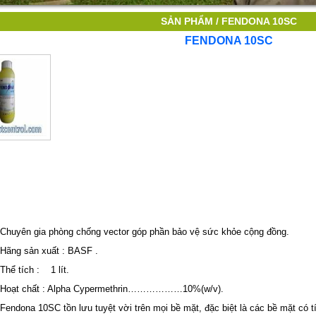
SẢN PHẨM /
FENDONA 10SC
FENDONA 10SC
yên gia phòng chống vector góp phần bảo vệ sức khỏe cộng đồng.
ng sản xuất : BASF .
 tích : 1 lít.
ạt chất : Alpha Cypermethrin………………10%(w/v).
dona 10SC tồn lưu tuyệt vời trên mọi bề mặt, đặc biệt là các bề mặt có tí